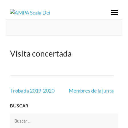
Saltar
AMPA Scala Dei
al
contenido
(presiona
la
tecla
Intro)
Visita concertada
Navegación
Trobada 2019-2020
Membres de la junta
de
entradas
BUSCAR
Buscar: