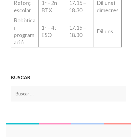
Reforç
1r – 2n
17.15 –
Dilluns i
escolar
BTX
18.30
dimecres
Robòtica
i
1r – 4t
17.15 –
Dilluns
program
ESO
18.30
ació
BUSCAR
Buscar: