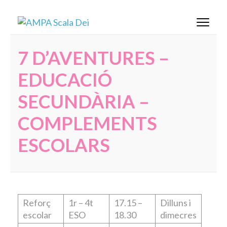
Saltar
AMPA Scala Dei
al
contenido
(presiona
7 D’AVENTURES –
la
EDUCACIÓ
tecla
Intro)
SECUNDÀRIA –
COMPLEMENTS
ESCOLARS
Reforç
1r – 4t
17.15 –
Dilluns i
escolar
ESO
18.30
dimecres