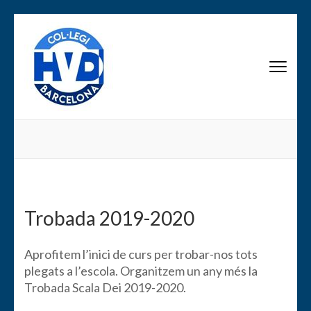
Saltar
al
contenido
AMPA Scala Dei
(presiona
la
tecla
Intro)
Trobada 2019-2020
Aprofitem l’inici de curs per trobar-nos tots
plegats a l’escola. Organitzem un any més la
Trobada Scala Dei 2019-2020.