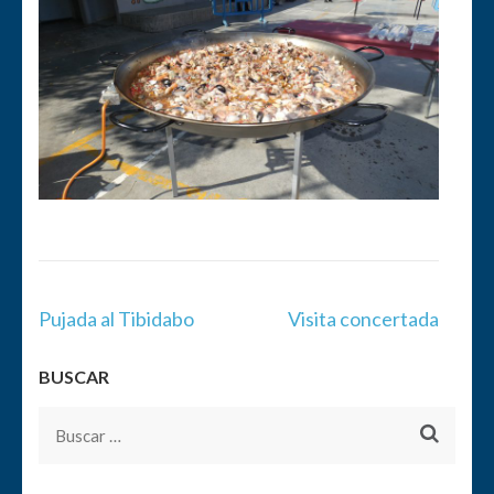
Navegación
Pujada al Tibidabo
Visita concertada
de
entradas
BUSCAR
Buscar: