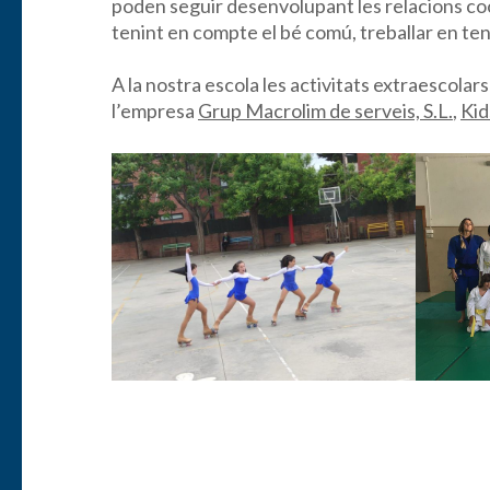
poden seguir desenvolupant les relacions coop
tenint en compte el bé comú, treballar en ten
A la nostra escola les activitats extraescola
l’empresa
Grup Macrolim de serveis, S.L.
,
Kid