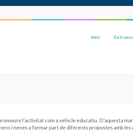
Dei
Inici
Extraesc
és promoure l’activitat com a vehicle educatiu. D’aquesta ma
 nens i nenes a formar part de diferents propostes amb les 