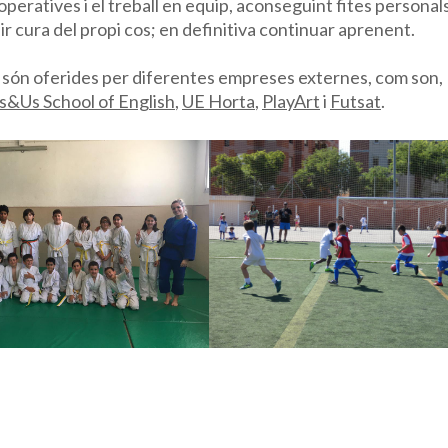
eratives i el treball en equip, aconseguint fites personal
ir cura del propi cos; en definitiva continuar aprenent.
rs són oferides per diferentes empreses externes, com son,
s&Us School of English
,
UE Horta
,
PlayArt
i
Futsat
.