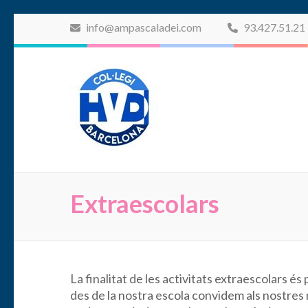
Saltar
info@ampascaladei.com
93.427.51.21
al
contenido
AMPA Scala 
(presiona
la
tecla
Intro)
Extraescolars
La finalitat de les activitats extraescolars 
des de la nostra escola convidem als nostres