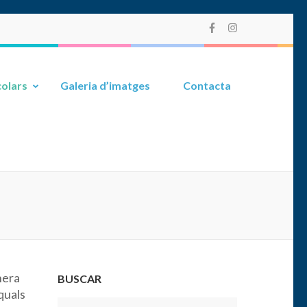
olars
Galeria d’imatges
Contacta
nera
BUSCAR
quals