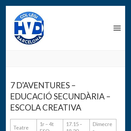
Saltar
al
contenido
AMPA Scala Dei
(presiona
la
tecla
Intro)
7 D’AVENTURES –
EDUCACIÓ SECUNDÀRIA –
ESCOLA CREATIVA
1r – 4t
17.15 –
Dimecre
Teatre