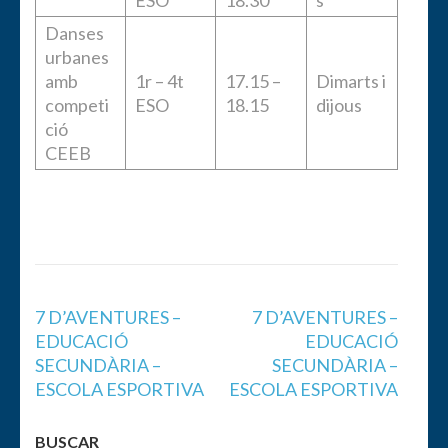
ESO
18.30
s
Danses
urbanes
amb
1r – 4t
17.15 –
Dimarts i
competi
ESO
18.15
dijous
ció
CEEB
Navegación
7 D’AVENTURES –
7 D’AVENTURES –
de
EDUCACIÓ
EDUCACIÓ
entradas
SECUNDÀRIA –
SECUNDÀRIA –
ESCOLA ESPORTIVA
ESCOLA ESPORTIVA
BUSCAR