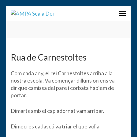
Saltar
AMPA Scala Dei
al
contenido
(presiona
la
tecla
Intro)
Rua de Carnestoltes
Com cada any, el rei Carnestoltes arriba a la
nostra escola. Va començar dilluns on ens va
dir que camissa del pare i corbata habiem de
portar.
Dimarts amb el cap adornat vam arribar.
Dimecres cadascú va triar el que volia