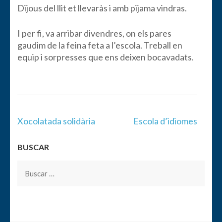
Dijous del llit et llevaràs i amb pijama vindras.
I per fi, va arribar divendres, on els pares
gaudim de la feina feta a l’escola. Treball en
equip i sorpresses que ens deixen bocavadats.
Navegación
Xocolatada solidària
Escola d’idiomes
de
entradas
BUSCAR
Buscar: