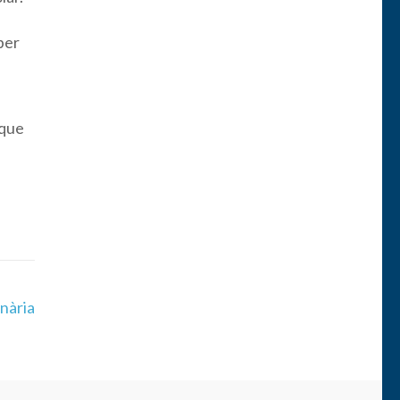
per
 que
nària