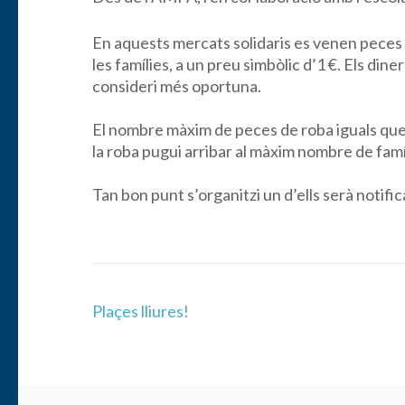
En aquests mercats solidaris es venen peces 
les famílies, a un preu simbòlic d’1 €. Els dine
consideri més oportuna.
El nombre màxim de peces de roba iguals qu
la roba pugui arribar al màxim nombre de famí
Tan bon punt s’organitzi un d’ells serà notific
Navegación
Plaçes lliures!
de
entradas