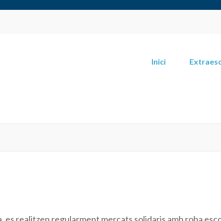
Dei
Inici
Extraesc
a, es realitzen regularment mercats solidaris amb roba esco