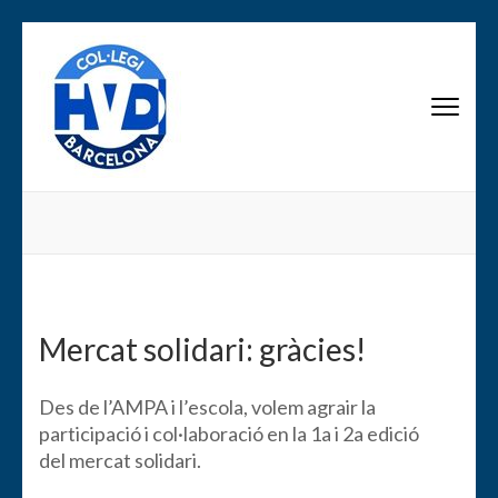
Saltar
al
contenido
AMPA Scala Dei
(presiona
la
tecla
Intro)
Mercat solidari: gràcies!
Des de l’AMPA i l’escola, volem agrair la
participació i col·laboració en la 1a i 2a edició
del mercat solidari.