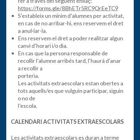
fer a través del següent enllaç:
https://forms.gle/8BhETr5RC9QrEeTC9
S’estableix un mínim d’alumnes per activitat,
en cas de no arribar-hi, ens reservem el dret
a anul·lar-la.
Ens reservem el dret a poder realitzar algun
canvi d’horari i/o dia.
En cas que la persona responsable de
recollir l’alumne arribés tard, l’haurà d’anar
a recollir a
porteria.
Les activitats extraescolars estan obertes a
tots aquells/es que vulguin participar, siguin
o no de
l’escola.
CALENDARI ACTIVITATS EXTRAESCOLARS
Les activitats extraescolars es duran a terme