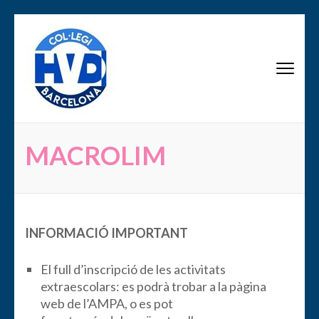
Saltar
al
contenido
AMPA Scala Dei
(presiona
la
tecla
Intro)
MACROLIM
INFORMACIÓ IMPORTANT
El full d’inscripció de les activitats
extraescolars: es podrà trobar a la pàgina
web de l’AMPA, o es pot