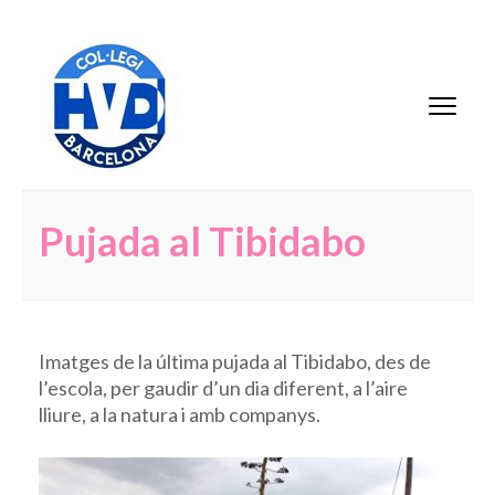
Saltar
al
contenido
AMPA Scala Dei
(presiona
la
tecla
Intro)
Pujada al Tibidabo
Imatges de la última pujada al Tibidabo, des de
l’escola, per gaudir d’un dia diferent, a l’aire
lliure, a la natura i amb companys.