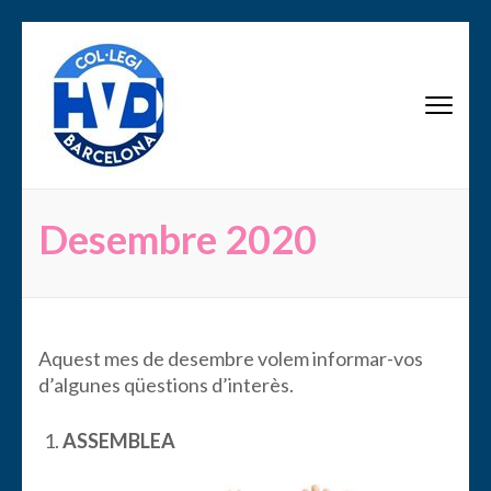
Saltar
al
contenido
AMPA Scala Dei
(presiona
la
tecla
Intro)
Desembre 2020
Aquest mes de desembre volem informar-vos
d’algunes qüestions d’interès.
ASSEMBLEA