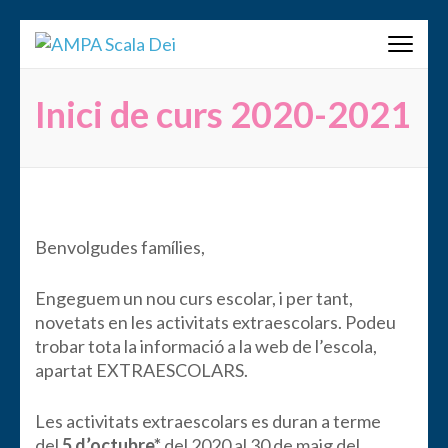
Saltar
AMPA Scala Dei
al
contenido
(presiona
Inici de curs 2020-2021
la
tecla
Intro)
Benvolgudes famílies,
Engeguem un nou curs escolar, i per tant,
novetats en les activitats extraescolars. Podeu
trobar tota la informació a la web de l’escola,
apartat EXTRAESCOLARS.
Les activitats extraescolars es duran a terme
del
5 d’octubre*
del 2020 al 30 de maig del