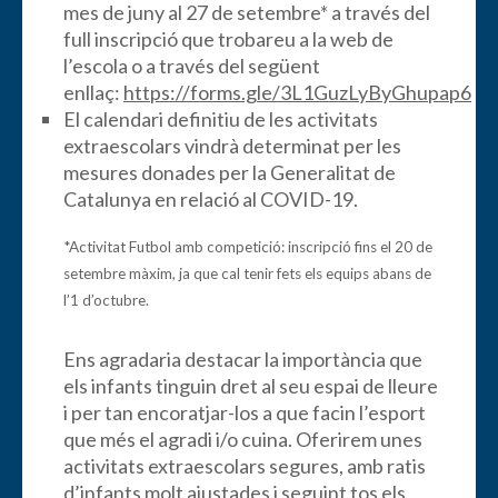
mes de juny al 27 de setembre* a través del
full inscripció que trobareu a la web de
l’escola o a través del següent
enllaç:
https://forms.gle/3L1GuzLyByGhupap6
El calendari definitiu de les activitats
extraescolars vindrà determinat per les
mesures donades per la Generalitat de
Catalunya en relació al COVID-19.
*Activitat Futbol amb competició: inscripció fins el 20 de
setembre màxim, ja que cal tenir fets els equips abans de
l’1 d’octubre.
Ens agradaria destacar la importància que
els infants tinguin dret al seu espai de lleure
i per tan encoratjar-los a que facin l’esport
que més el agradi i/o cuina. Oferirem unes
activitats extraescolars segures, amb ratis
d’infants molt ajustades i seguint tos els