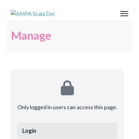
Saltar
AMPA Scala Dei
al
contenido
(presiona
Manage
la
tecla
Intro)
Only logged in users can access this page.
Login